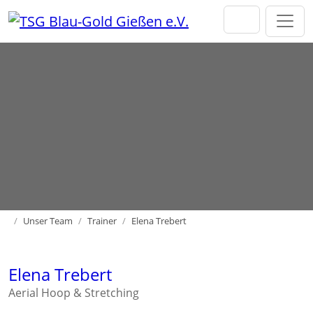
Direkt zur Hauptnavigation springen
Direkt zum Inhalt springen
Home
Unser Team
Trainer
Elena Trebert
Elena Trebert
Aerial Hoop & Stretching