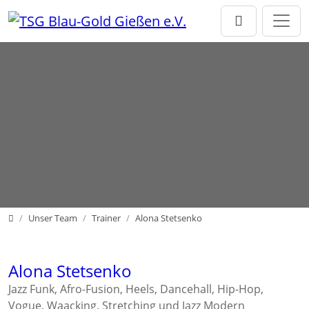
Direkt zur Hauptnavigation springen
Direkt zum Inhalt springen
Home
Unser Team
Trainer
Alona Stetsenko
Alona Stetsenko
Jazz Funk, Afro-Fusion, Heels, Dancehall, Hip-Hop,
Vogue, Waacking, Stretching und Jazz Modern