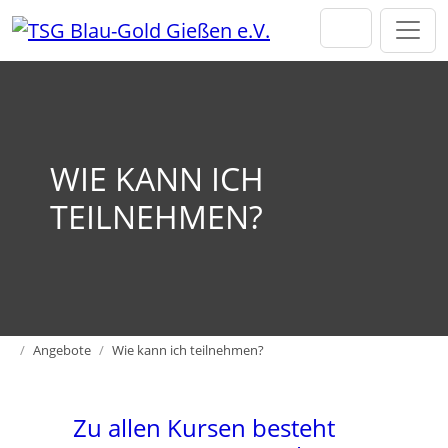
Direkt zur Hauptnavigation springen
Direkt zum Inhalt springen
WIE KANN ICH
TEILNEHMEN?
Home
Angebote
Wie kann ich teilnehmen?
Zu allen Kursen besteht