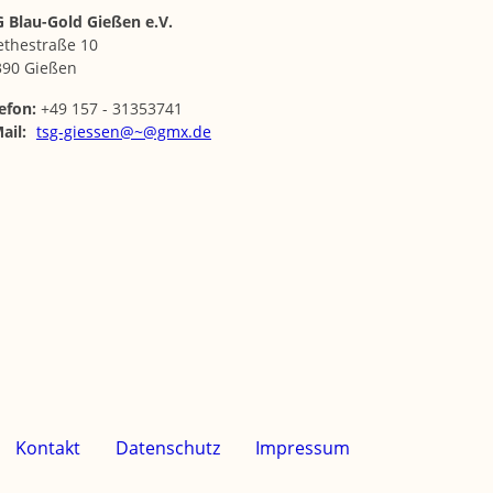
 Blau-Gold Gießen e.V.
ethestraße 10
390 Gießen
efon:
+49 157 - 31353741
ail:
tsg-giessen@~@gmx.de
Kontakt
Datenschutz
Impressum