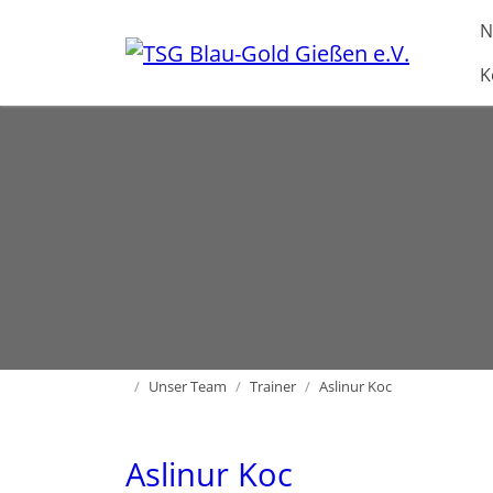
Direkt zur Hauptnavigation springen
Direkt zum Inhalt springen
N
K
Home
Unser Team
Trainer
Aslinur Koc
Aslinur Koc