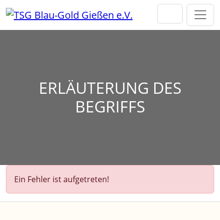
Direkt zur Hauptnavigation springen
Direkt zum Inhalt springen
Zur Unternavigation springen
ERLÄUTERUNG DES
BEGRIFFS
Ein Fehler ist aufgetreten!